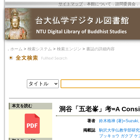
サイトマップ
．
本館について
．
諮問委員会
．
．
ホーム
>
検索システム
>
検索エンジン
>
書誌の詳細内容
本文を読む
洞谷「五老峯」考=A Considerat
著者
鈴木格禅 (著)=Suzuki, K
掲載誌
駒沢大学仏教学部研究紀要=Jou
ブッキョウ ガクブ ケ