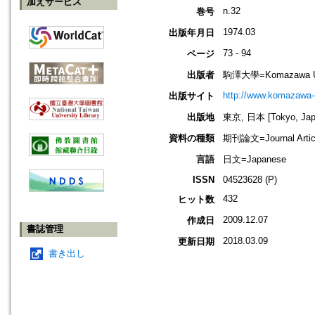
加えサービス
n.32
巻号
1974.03
出版年月日
73 - 94
ページ
出版者
駒澤大學=Komazawa Un
http://www.komazawa-u
出版サイト
出版地
東京, 日本 [Tokyo, Jap
資料の種類
期刊論文=Journal Artic
言語
日文=Japanese
ISSN
04523628 (P)
432
ヒット数
2009.12.07
作成日
書誌管理
2018.03.09
更新日期
書き出し