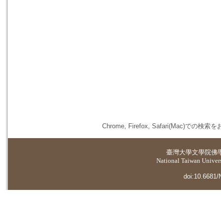
Chrome, Firefox, Safari(
臺灣大學
文學院佛
National Taiwan Universi
doi:10.6681