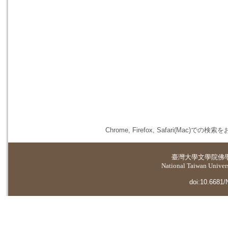
Chrome, Firefox, Safari(
臺灣大學
文學院佛
National Taiwan Universi
doi:10.6681