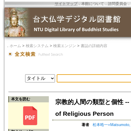
サイトマップ
．
本館について
．
諮問委員会
．
．
ホーム
>
検索システム
>
検索エンジン
>
書誌の詳細内容
本文を読む
宗教的人間の類型と個性 -- 事例
of Religious Person
著者
松本晧一=Matsumoto, K