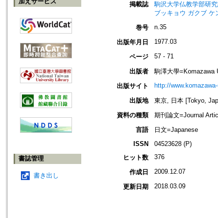
加えサービス
掲載誌
駒沢大学仏教学部研究紀要=Jou
ブッキョウ ガクブ ケ
n.35
巻号
1977.03
出版年月日
57 - 71
ページ
出版者
駒澤大學=Komazawa Un
http://www.komazawa-u
出版サイト
出版地
東京, 日本 [Tokyo, Jap
資料の種類
期刊論文=Journal Artic
言語
日文=Japanese
ISSN
04523628 (P)
376
ヒット数
書誌管理
2009.12.07
作成日
書き出し
2018.03.09
更新日期