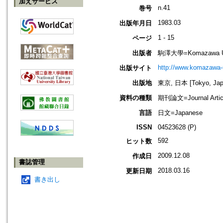
加えサービス
n.41
巻号
1983.03
出版年月日
1 - 15
ページ
出版者
駒澤大學=Komazawa Un
http://www.komazawa-u
出版サイト
出版地
東京, 日本 [Tokyo, Jap
資料の種類
期刊論文=Journal Artic
言語
日文=Japanese
ISSN
04523628 (P)
592
ヒット数
2009.12.08
作成日
書誌管理
2018.03.16
更新日期
書き出し