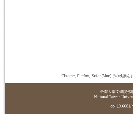
Chrome, Firefox, Safari(
臺灣大學
文學院佛
National Taiwan Universi
doi:10.6681