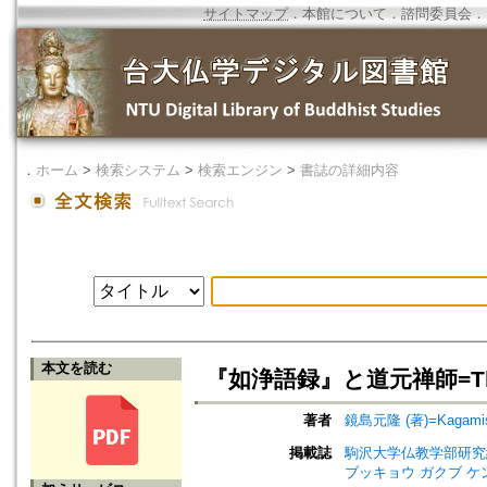
サイトマップ
．
本館について
．
諮問委員会
．
．
ホーム
>
検索システム
>
検索エンジン
>
書誌の詳細内容
本文を読む
『如浄語録』と道元禅師=The N
著者
鏡島元隆 (著)=Kagamishi
掲載誌
駒沢大学仏教学部研究紀要=Jou
ブッキョウ ガクブ ケ