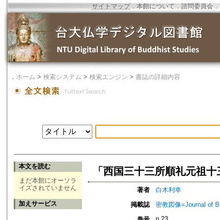
サイトマップ
．
本館について
．
諮問委員会
．
．
ホーム
>
検索システム
>
検索エンジン
>
書誌の詳細内容
本文を読む
「西国三十三所順礼元祖十
まだ本館にオーソラ
イズされていません
著者
白木利幸
加えサービス
掲載誌
密教図像=Journal of 
n.23
巻号