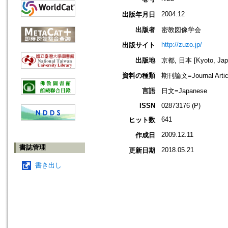
2004.12
出版年月日
出版者
密教図像学会
http://zuzo.jp/
出版サイト
出版地
京都, 日本 [Kyoto, Jap
資料の種類
期刊論文=Journal Artic
言語
日文=Japanese
ISSN
02873176 (P)
641
ヒット数
2009.12.11
作成日
書誌管理
2018.05.21
更新日期
書き出し