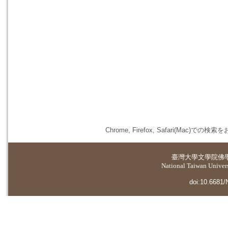
Chrome, Firefox, Safari(
臺灣大學
文學院佛
National Taiwan Universi
doi:10.6681