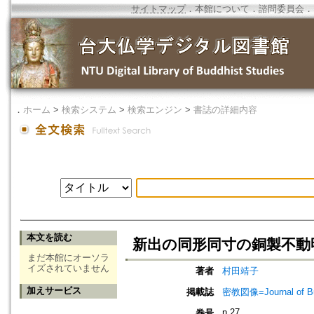
サイトマップ
．
本館について
．
諮問委員会
．
．
ホーム
>
検索システム
>
検索エンジン
>
書誌の詳細内容
本文を読む
新出の同形同寸の銅製不動
まだ本館にオーソラ
イズされていません
著者
村田靖子
加えサービス
掲載誌
密教図像=Journal of 
n.27
巻号