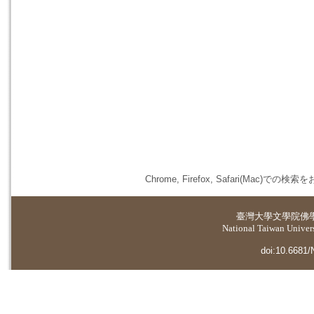
Chrome, Firefox, Safari(
臺灣大學
文學院佛
National Taiwan Universi
doi:10.6681