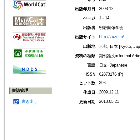
2008.12
出版年月日
1 - 14
ページ
出版者
密教図像学会
http://zuzo.jp/
出版サイト
出版地
京都, 日本 [Kyoto, Jap
資料の種類
期刊論文=Journal Artic
言語
日文=Japanese
ISSN
02873176 (P)
396
ヒット数
書誌管理
2009.12.11
作成日
書き出し
2018.05.21
更新日期