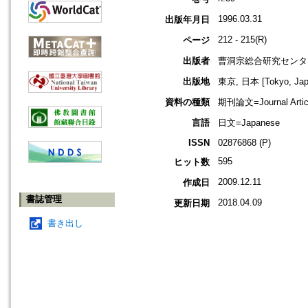
1996.03.31
出版年月日
212 - 215(R)
ページ
出版者
曹洞宗総合研究センタ
出版地
東京, 日本 [Tokyo, Jap
資料の種類
期刊論文=Journal Artic
言語
日文=Japanese
ISSN
02876868 (P)
595
ヒット数
2009.12.11
作成日
書誌管理
2018.04.09
更新日期
書き出し