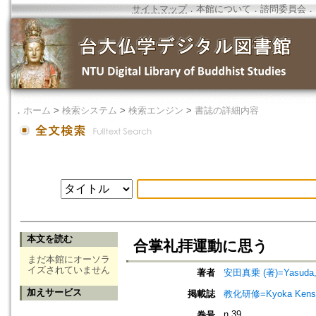
サイトマップ
．
本館について
．
諮問委員会
．
．
ホーム
>
検索システム
>
検索エンジン
>
書誌の詳細内容
本文を読む
合掌礼拝運動に思う
まだ本館にオーソラ
イズされていません
著者
安田真乗 (著)=Yasuda, S
加えサービス
掲載誌
教化研修=Kyoka Kenshu
n.39
巻号