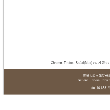
Chrome, Firefox, Safari(
臺灣大學
文學院佛
National Taiwan Universi
doi:10.6681