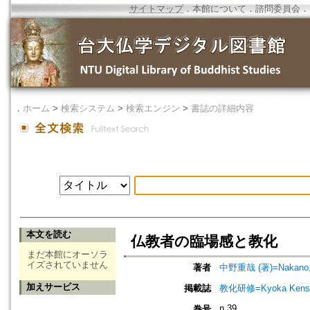
サイトマップ
．
本館について
．
諮問委員会
．
．
ホーム
>
検索システム
>
検索エンジン
>
書誌の詳細内容
本文を読む
仏教者の臨場感と教化
まだ本館にオーソラ
イズされていません
著者
中野重哉 (著)=Nakano, J
加えサービス
掲載誌
教化研修=Kyoka Kenshu
n.39
巻号