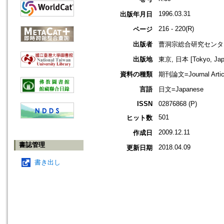
1996.03.31
出版年月日
216 - 220(R)
ページ
出版者
曹洞宗総合研究センタ
出版地
東京, 日本 [Tokyo, Jap
資料の種類
期刊論文=Journal Artic
言語
日文=Japanese
ISSN
02876868 (P)
501
ヒット数
2009.12.11
作成日
書誌管理
2018.04.09
更新日期
書き出し