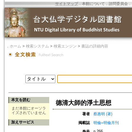
サイトマップ
．
本館について
．
諮問委員会
．
．
ホーム
>
検索システム
>
検索エンジン
>
書誌の詳細内容
本文を読む
德清大師的淨土思想
まだ本館にオーソラ
イズされていません
著者
蔡惠明 (著)
加えサービス
掲載誌
明倫=明倫月刊
n.266
巻号