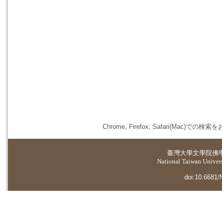
Chrome, Firefox, Safari(
臺灣大學
文學院佛
National Taiwan Universi
doi:10.6681