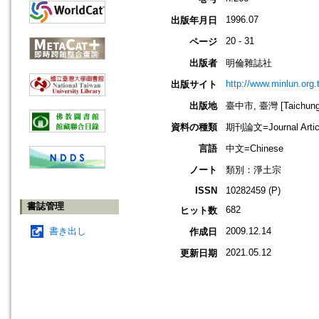
1996.07
出版年月日
20 - 31
ページ
出版者
明倫雜誌社
http://www.minlun.org.
出版サイト
出版地
臺中市, 臺灣 [Taichung s
資料の種類
期刊論文=Journal Artic
言語
中文=Chinese
ノート
類別：淨土宗
ISSN
10282459 (P)
書誌管理
682
ヒット数
書き出し
2009.12.14
作成日
2021.05.12
更新日期