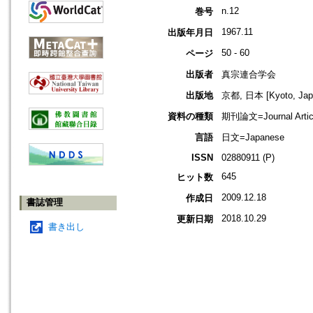
n.12
巻号
1967.11
出版年月日
50 - 60
ページ
出版者
真宗連合学会
出版地
京都, 日本 [Kyoto, Jap
資料の種類
期刊論文=Journal Artic
言語
日文=Japanese
ISSN
02880911 (P)
645
ヒット数
2009.12.18
作成日
書誌管理
2018.10.29
更新日期
書き出し