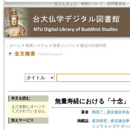
サイトマップ
．
本館について
．
諮問委員会
．
．
ホーム
>
検索システム
>
検索エンジン
>
書誌の詳細内容
本文を読む
無量寿経における「十念」
まだ本館にオーソラ
イズされていません
著者
岡亮二
;
真宗連合学会
加えサービス
掲載誌
眞宗研究 : 眞宗連合學會研究
シュウ レンゴウ ガッ