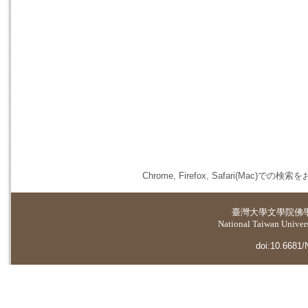
Chrome, Firefox, Safari(
臺灣大學
文學院佛
National Taiwan Universi
doi:10.6681