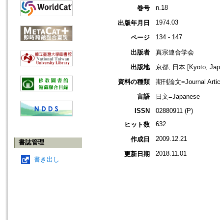
n.18
巻号
1974.03
出版年月日
134 - 147
ページ
出版者
真宗連合学会
出版地
京都, 日本 [Kyoto, Jap
資料の種類
期刊論文=Journal Artic
言語
日文=Japanese
ISSN
02880911 (P)
632
ヒット数
2009.12.21
作成日
書誌管理
2018.11.01
更新日期
書き出し