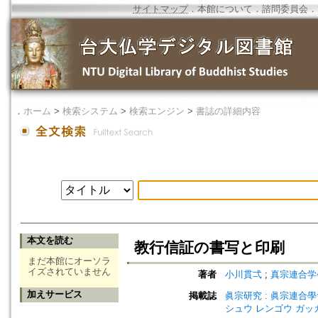
サイトマップ
．
本館について
．
諮問委員会
．
．
ホーム
>
検索システム
>
検索エンジン
>
書誌の詳細内容
本文を読む
教行信証の書写と印刷
まだ本館にオーソラ
イズされていません
著者
小川貫弌
;
真宗連合学
加えサービス
掲載誌
眞宗研究 : 眞宗連合學會研究
シュウ レンゴウ ガッ