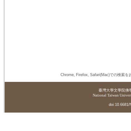
Chrome, Firefox, Safari(
臺灣大學
文學院佛
National Taiwan Universi
doi:10.6681