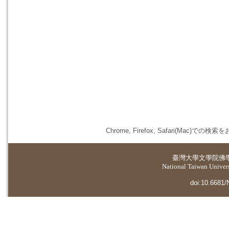
Chrome, Firefox, Safari(
臺灣大學
文學院佛
National Taiwan Universi
doi:10.6681