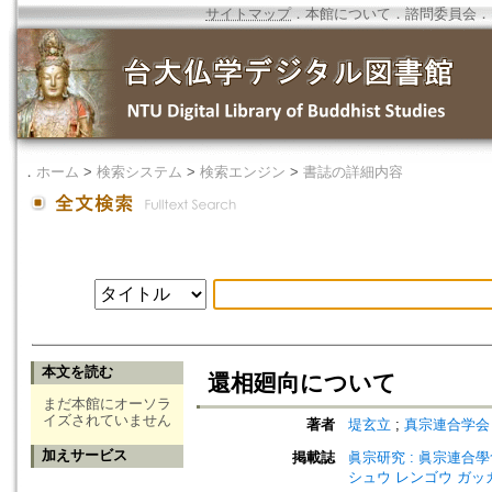
サイトマップ
．
本館について
．
諮問委員会
．
．
ホーム
>
検索システム
>
検索エンジン
>
書誌の詳細内容
本文を読む
還相廻向について
まだ本館にオーソラ
イズされていません
著者
堤玄立
;
真宗連合学会
加えサービス
掲載誌
眞宗研究 : 眞宗連合學會研究
シュウ レンゴウ ガッ