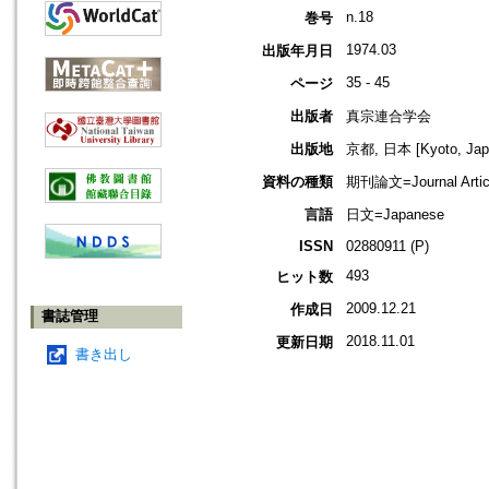
n.18
巻号
1974.03
出版年月日
35 - 45
ページ
出版者
真宗連合学会
出版地
京都, 日本 [Kyoto, Jap
資料の種類
期刊論文=Journal Artic
言語
日文=Japanese
ISSN
02880911 (P)
493
ヒット数
2009.12.21
作成日
書誌管理
2018.11.01
更新日期
書き出し