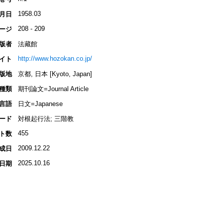
1958.03
月日
208 - 209
ージ
版者
法藏館
http://www.hozokan.co.jp/
イト
版地
京都, 日本 [Kyoto, Japan]
種類
期刊論文=Journal Article
言語
日文=Japanese
ード
対根起行法; 三階教
455
ト数
2009.12.22
成日
2025.10.16
日期