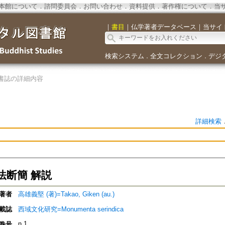
本館について
．
諮問委員会
．
お問い合わせ
．
資料提供
．
著作権について
．
当
｜
書目
｜
仏学著者データベース
｜
当サイ
検索システム
全文コレクション
デジ
．
．
書誌の詳細内容
詳細検索
法断簡 解説
著者
高雄義堅 (著)=Takao, Giken (au.)
載誌
西域文化研究=Monumenta serindica
n.1
巻号