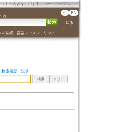
サイトの内容を引用する
．
ホームページへ
中
EN
ト内
｜
戻る
タル仏経
言語レッスン
リンク
．
．
．
検索履歴
．
説明