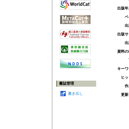
出版年
ペ
出
出版サ
出
資料の
キーワ
ヒッ
書誌管理
作
書き出し
更新