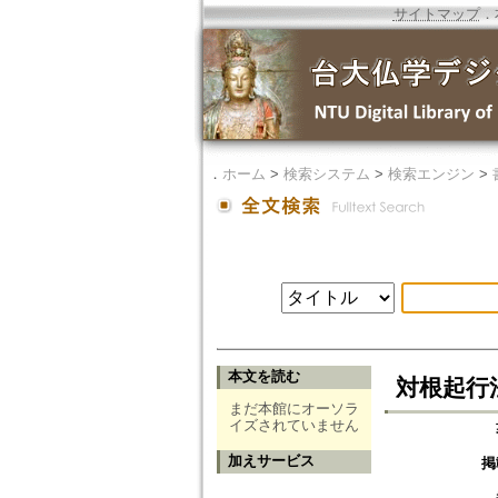
サイトマップ
．
．
ホーム
>
検索システム
>
検索エンジン
>
本文を読む
対根起行
まだ本館にオーソラ
イズされていません
加えサービス
掲