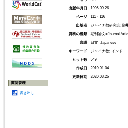
1998.09.26
出版年月日
111 - 116
ページ
出版者
ジャイナ教研究会;藤
資料の種類
期刊論文=Journal Artic
言語
日文=Japanese
キーワード
ジャイナ教; インド
549
ヒット数
2010.01.04
作成日
2020.08.25
更新日期
書誌管理
書き出し