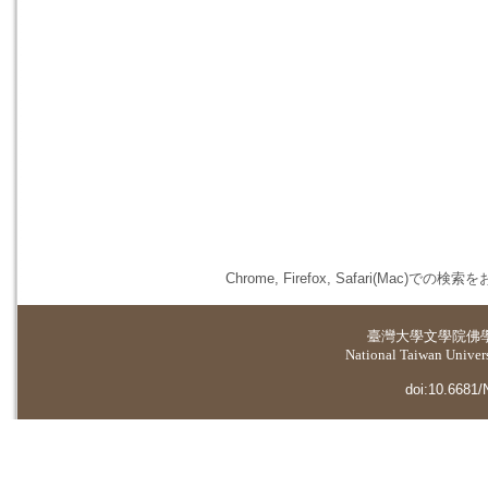
Chrome, Firefox, Safari(
臺灣大學
文學院佛
National Taiwan Universi
doi:10.6681