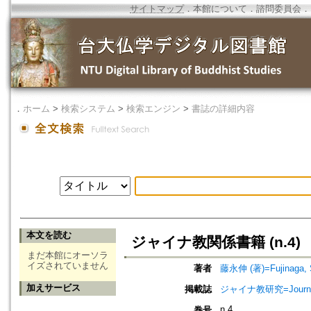
サイトマップ
．
本館について
．
諮問委員会
．
．
ホーム
>
検索システム
>
検索エンジン
>
書誌の詳細内容
本文を読む
ジャイナ教関係書籍 (n.4)
まだ本館にオーソラ
イズされていません
著者
藤永伸 (著)=Fujinaga, S
加えサービス
掲載誌
ジャイナ教研究=Journa
n.4
巻号