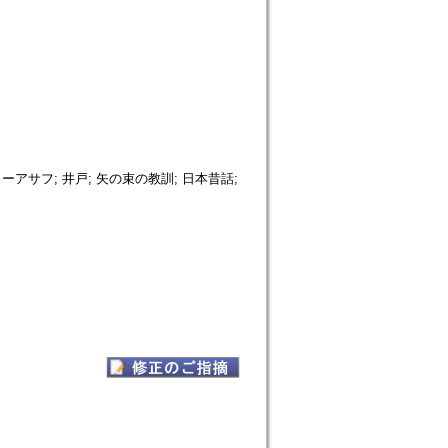
アサフ; 井戸; 矢の束の教訓; 日本昔話;