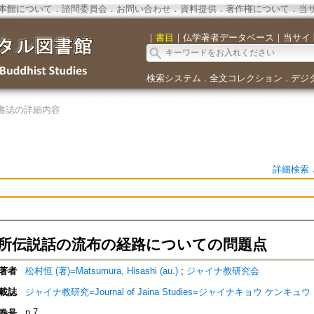
本館について
．
諮問委員会
．
お問い合わせ
．
資料提供
．
著作権について
．
当
｜
書目
｜
仏学著者データベース
｜
当サイ
検索システム
全文コレクション
デジ
．
．
書誌の詳細内容
詳細検索
所伝説話の流布の経路についての問題点
著者
松村恒 (著)=Matsumura, Hisashi (au.)
;
ジャイナ教研究会
載誌
ジャイナ教研究=Journal of Jaina Studies=ジャイナキョウ ケンキュウ
n.7
巻号