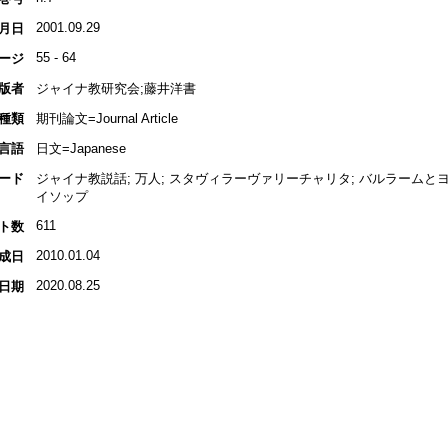
2001.09.29
月日
55 - 64
ージ
版者
ジャイナ教研究会;藤井洋書
種類
期刊論文=Journal Article
言語
日文=Japanese
ード
ジャイナ教説話; 万人; スタヴィラーヴァリーチャリタ; バルラームとヨー
イソップ
611
ト数
2010.01.04
成日
2020.08.25
日期