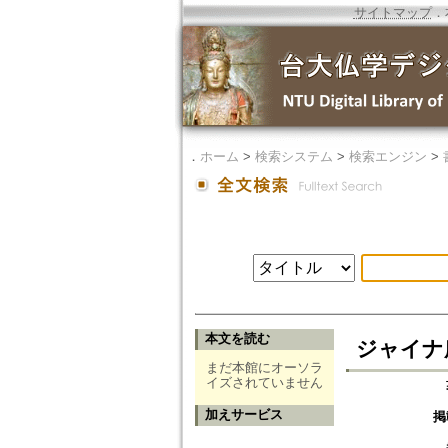
サイトマップ
．
．
ホーム
>
検索システム
>
検索エンジン
>
本文を読む
ジャイナ
まだ本館にオーソラ
イズされていません
加えサービス
掲