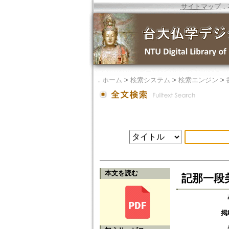
サイトマップ
．
．
ホーム
>
検索システム
>
検索エンジン
>
本文を読む
記那一段
掲