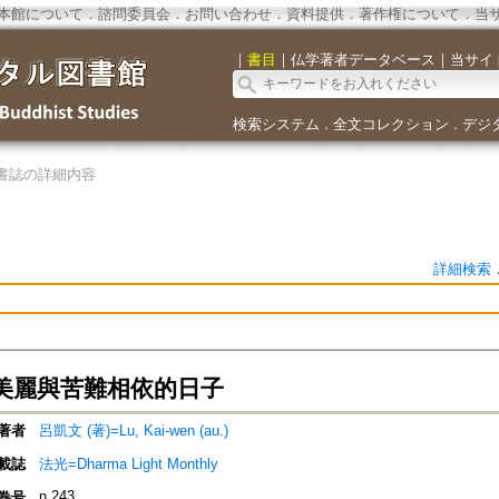
本館について
．
諮問委員会
．
お問い合わせ
．
資料提供
．
著作権について
．
当
｜
書目
｜
仏学著者データベース
｜
当サイ
検索システム
全文コレクション
デジ
．
．
書誌の詳細内容
詳細検索
美麗與苦難相依的日子
著者
呂凱文 (著)=Lu, Kai-wen (au.)
載誌
法光=Dharma Light Monthly
n.243
巻号