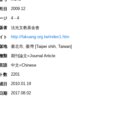
2009.12
月日
4 - 4
ージ
版者
法光文教基金會
http://fakuang.org.tw/index1.htm
イト
版地
臺北市, 臺灣 [Taipei shih, Taiwan]
種類
期刊論文=Journal Article
言語
中文=Chinese
2201
ト数
2010.01.19
成日
2017.08.02
日期