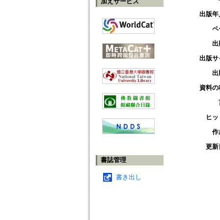
加えサービス
出版年
ペ
出
出版サ
出
資料の
ヒッ
作
更新
書誌管理
書き出し