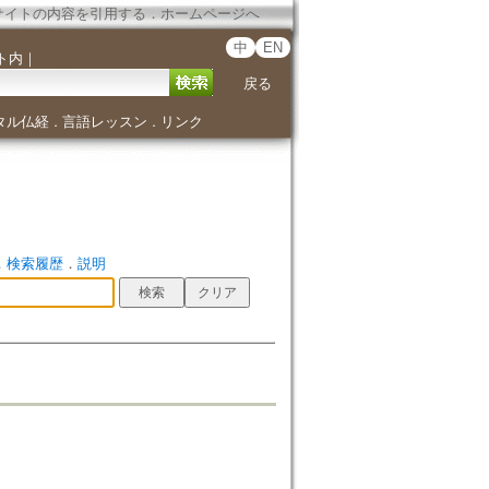
サイトの内容を引用する
．
ホームページへ
中
EN
ト内
｜
戻る
タル仏経
言語レッスン
リンク
．
．
．
検索履歴
．
説明