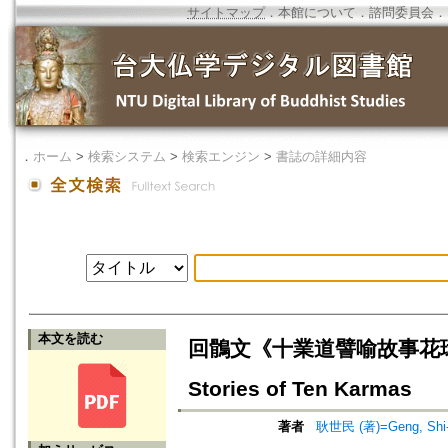
サイトマップ
．
本館について
．
諮問委員会
．
．
ホーム
>
検索システム
>
検索エンジン
>
書誌の詳細内容
本文を読む
回鶻文《十業道譬喻故事花環》殘卷研究
Stories of Ten Karmas
著者
耿世民 (著)=Geng, Shi-m