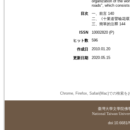
organization of the wor
roads", which consists 
目次
一、前言 140
二、《十業道譬喻花環》
三、簡單的注釋 144
ISSN
10002820 (P)
596
ヒット数
2010.01.20
作成日
2020.05.15
更新日期
Chrome, Firefox, Safari(
臺灣大學
文學院佛
National Taiwan Universi
doi:10.6681