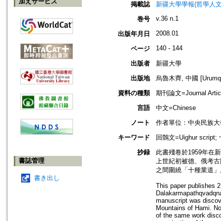
加えサービス
掲載誌
新疆大學學報(哲學人文社會科學版)=
v.36 n.1
巻号
2008.01
出版年月日
140 - 144
ページ
出版者
新疆大學
出版地
烏魯木齊, 中國 [Urumqi,
資料の種類
期刊論文=Journal Artic
言語
中文=Chinese
ノート
作者單位：中央民族大
キーワード
回鶻文=Uighur script;
抄録
此書殘卷於1959年
書誌管理
上世紀初被德、俄考古
之間圍繞「十種業道」
書き出し
This paper publishes 2
Dalakarmapathqvadqnam
manuscript was discov
Mountains of Hami. No
of the same work disc