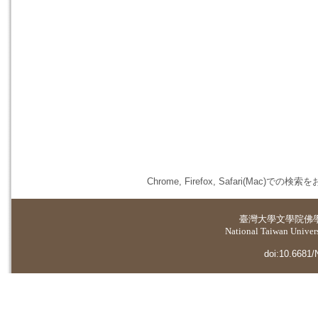
Chrome, Firefox, Safari(
臺灣大學
文學院佛
National Taiwan Universi
doi:10.6681