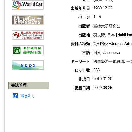
1980.12.22
出版年月日
1 - 9
ページ
出版者
聖徳太子研究会
出版地
羽曳野, 日本 [Habikino,
資料の種類
期刊論文=Journal Artic
言語
日文=Japanese
キーワード
法華経の一乗思想; 一乗
535
ヒット数
2010.01.20
作成日
書誌管理
2020.08.25
更新日期
書き出し