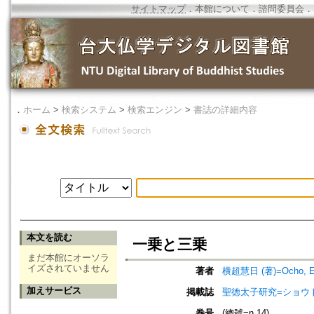
サイトマップ
．
本館について
．
諮問委員会
．
．
ホーム
>
検索システム
>
検索エンジン
>
書誌の詳細内容
本文を読む
一乗と三乗
まだ本館にオーソラ
イズされていません
著者
横超慧日 (著)=Ocho, Eni
加えサービス
掲載誌
聖徳太子研究=ショウ
巻号
(總號=n.14)