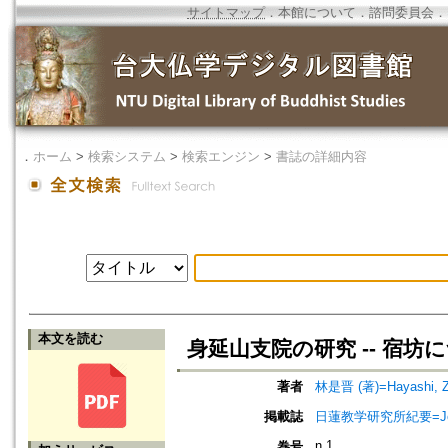
サイトマップ
．
本館について
．
諮問委員会
．
．
ホーム
>
検索システム
>
検索エンジン
>
書誌の詳細内容
本文を読む
身延山支院の研究 -- 宿坊
著者
林是晋 (著)=Hayashi, Ze
掲載誌
日蓮教学研究所紀要=Jour
n.1
巻号