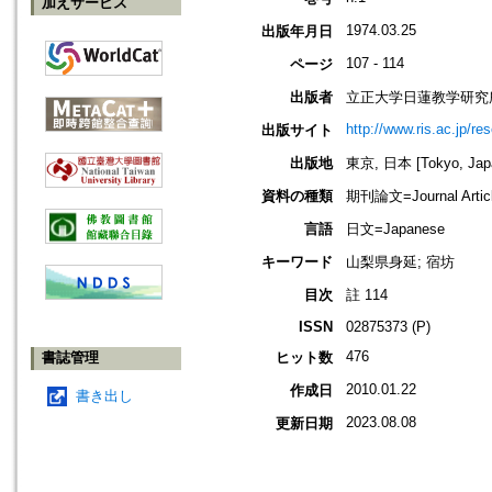
加えサービス
1974.03.25
出版年月日
107 - 114
ページ
出版者
立正大学日蓮教学研究
http://www.ris.ac.jp/re
出版サイト
出版地
東京, 日本 [Tokyo, Jap
資料の種類
期刊論文=Journal Artic
言語
日文=Japanese
キーワード
山梨県身延; 宿坊
目次
註 114
ISSN
02875373 (P)
476
書誌管理
ヒット数
2010.01.22
作成日
書き出し
2023.08.08
更新日期