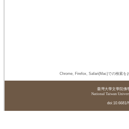
Chrome, Firefox, Safari(
臺灣大學
文學院佛
National Taiwan Universi
doi:10.6681