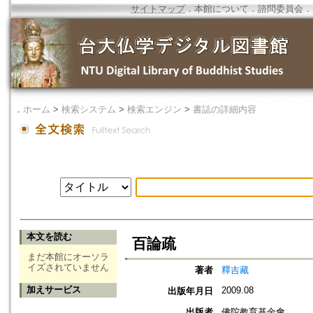
サイトマップ
．
本館について
．
諮問委員会
．
．
ホーム
>
検索システム
>
検索エンジン
>
書誌の詳細内容
本文を読む
百論疏
まだ本館にオーソラ
イズされていません
著者
釋吉藏
加えサービス
2009.08
出版年月日
出版者
佛陀教育基金會