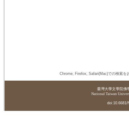
Chrome, Firefox, Safari(
臺灣大學
文學院佛
National Taiwan Universi
doi:10.6681