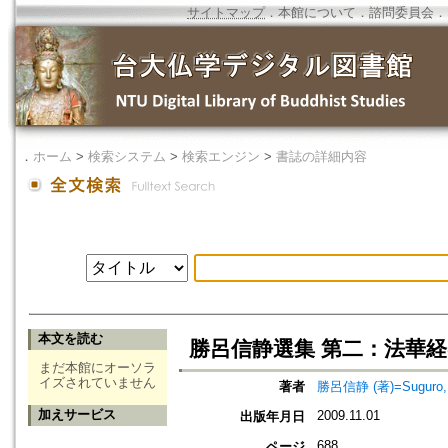
サイトマップ
．
本館について
．
諮問委員会
．
．
ホーム
>
検索システム
>
検索エンジン
>
書誌の詳細内容
本文を読む
勝呂信静選集 第二：法華
まだ本館にオーソラ
イズされていません
著者
勝呂信静 (著)=Suguro, S
加えサービス
2009.11.01
出版年月日
688
ページ