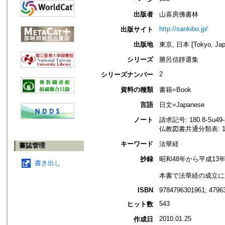
出版者
山喜房佛書林
http://sankibo.jp/
出版サイト
出版地
東京, 日本 [Tokyo, Jap
シリーズ
勝呂信靜選集
2
シリーズナンバー
資料の種類
書籍=Book
言語
日文=Japanese
ノート
請求記号: 180.8-Su49-
仏教図書共通分類表: 18
キーワード
法華経
書誌管理
抄録
昭和48年から平成1
書き出し
本書で法華経の成立に
ISBN
9784796301961; 4796
543
ヒット数
2010.01.25
作成日