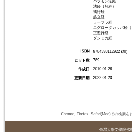
バラモン法経
法経（船経）
戒行経
起立経
ラーフラ経
ニグローダカッパ経（
正遊行経
ダンミカ経
ISBN
9784393112922 (精)
789
ヒット数
2010.01.26
作成日
2022.01.20
更新日期
Chrome, Firefox, Safari(
臺灣大學
文學院佛