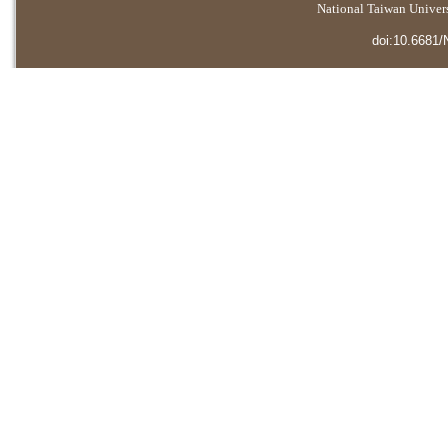
National Taiwan Universi
doi:10.6681