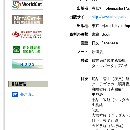
出版者
春秋社=Shunjusha Publ
http://www.shunjusha.c
出版サイト
出版地
東京, 日本 [Tokyo, Jap
資料の種類
書籍=Book
言語
日文=Japanese
ノート
新装版。
抄録
最古層に属する経典「
タ・ニパータ」第1章
目次
蛇品（雪山（夜叉）経
書誌管理
アーラヴァカ（曠野夜
身離欲経（克服経）
書き出し
牟尼経
小品（宝経（クッダカ
生臭経
恥経
大吉祥経（クッダカ・
針毛（夜叉）経
カピラ経（法行経）