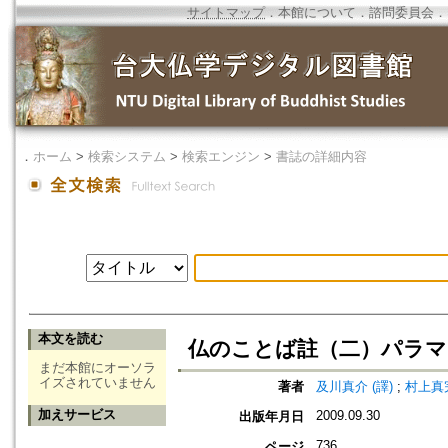
サイトマップ
．
本館について
．
諮問委員会
．
．
ホーム
>
検索システム
>
検索エンジン
>
書誌の詳細内容
本文を読む
仏のことば註（二）パラマ
まだ本館にオーソラ
イズされていません
著者
及川真介 (譯)
;
村上真完
加えサービス
2009.09.30
出版年月日
736
ページ