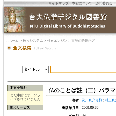
サイトマップ
．
本館について
．
諮問委員会
．
．
ホーム
>
検索システム
>
検索エンジン
>
書誌の詳細内容
本文を読む
仏のことば註（三）パラマ
まだ本館にオーソラ
イズされていません
著者
及川真介 (譯)
;
村上真完
加えサービス
2009.09.30
出版年月日
898
ページ