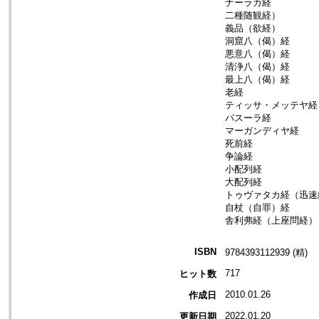
ナーラカ経
二種随観経）
義品（欲経）
洞窟八（偈）経
悪意八（偈）経
清浄八（偈）経
最上八（偈）経
老経
ティッサ・メッテヤ経
パスーラ経
マーガンディヤ経
死前経
争論経
小配列経
大配列経
トゥヴァタカ経（迅速
自杖（自罪）経
舎利弗経（上座問経）
ISBN
9784393112939 (精)
717
ヒット数
2010.01.26
作成日
2022.01.20
更新日期