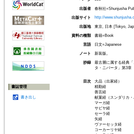
出版者
春秋社=Shunjusha Publ
http://www.shunjusha.c
出版サイト
出版地
東京, 日本 [Tokyo, Jap
資料の種類
書籍=Book
言語
日文=Japanese
ノート
新装版。
抄録
最古層に属する経典「
タ・ニパータ」第3章
目次
大品（出家経）
書誌管理
精勤経
善言経
書き出し
献菓経（スンダリカ・
マーガ経
サビヤ経
セーラ経
矢経
ヴァーセッタ経
コーカーリヤ経