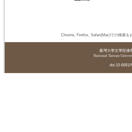
Chrome, Firefox, Safari(
臺灣大學
文學院佛
National Taiwan Universi
doi:10.6681