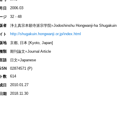
2006.03
月日
32 - 48
ージ
版者
浄土真宗本願寺派宗学院=Jodoshinshu Hongwanji-ha Shugakuin
http://shugakuin.hongwanji.or.jp/index.html
イト
版地
京都, 日本 [Kyoto, Japan]
種類
期刊論文=Journal Article
言語
日文=Japanese
SSN
02874571 (P)
614
ト数
2010.01.27
成日
2018.11.30
日期