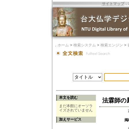
サイトマップ
．
．
ホーム
>
検索システム
>
検索エンジン
>
本文を読む
法霖師の
まだ本館にオーソラ
イズされていません
加えサービス
掲