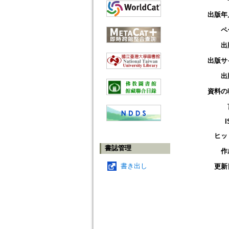
出版年
ペ
出
出版サ
出
資料の
I
ヒッ
書誌管理
作
書き出し
更新