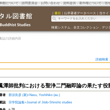
本館について
．
諮問委員会
．
お問い合わせ
．
資料提供
．
著作権について
．
当
｜
書目
｜
仏学著者データベース
｜
当サイ
検索システム
全文コレクション
デジ
．
．
書誌の詳細内容
詳細検索
鳳潭師批判における聖浄二門融即論の果たす役
著者
那須良彦 (著)=Nasu, Yoshihiko (au.)
載誌
宗学院論集=Journal of Jōdo-Shinshū studies
n.78
巻号