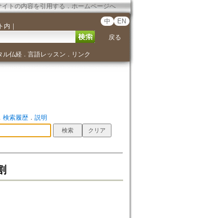
サイトの内容を引用する
．
ホームページへ
中
EN
ト内
｜
戻る
タル仏経
言語レッスン
リンク
．
．
．
検索履歴
．
説明
割