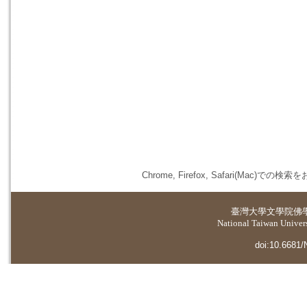
Chrome, Firefox, Safari(
臺灣大學
文學院佛
National Taiwan Universi
doi:10.6681