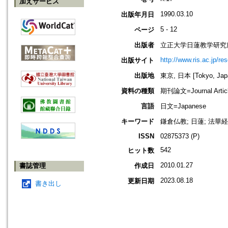
加えサービス
1990.03.10
出版年月日
5 - 12
ページ
出版者
立正大学日蓮教学研究
http://www.ris.ac.jp/re
出版サイト
出版地
東京, 日本 [Tokyo, Jap
資料の種類
期刊論文=Journal Artic
言語
日文=Japanese
キーワード
鎌倉仏教; 日蓮; 法華経
ISSN
02875373 (P)
542
ヒット数
2010.01.27
書誌管理
作成日
2023.08.18
更新日期
書き出し