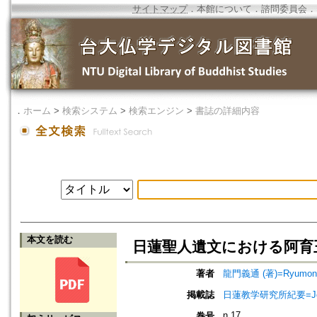
サイトマップ
．
本館について
．
諮問委員会
．
．
ホーム
>
検索システム
>
検索エンジン
>
書誌の詳細内容
本文を読む
日蓮聖人遺文における阿育
著者
龍門義通 (著)=Ryumon, G
掲載誌
日蓮教学研究所紀要=Jour
n.17
巻号