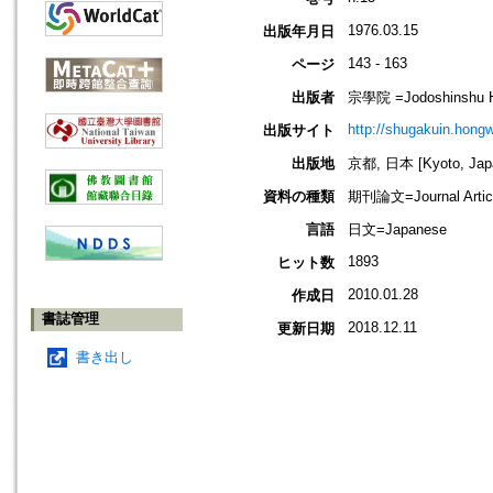
1976.03.15
出版年月日
143 - 163
ページ
出版者
宗學院 =Jodoshinshu Ho
http://shugakuin.hongwa
出版サイト
出版地
京都, 日本 [Kyoto, Jap
資料の種類
期刊論文=Journal Artic
言語
日文=Japanese
1893
ヒット数
2010.01.28
作成日
書誌管理
2018.12.11
更新日期
書き出し