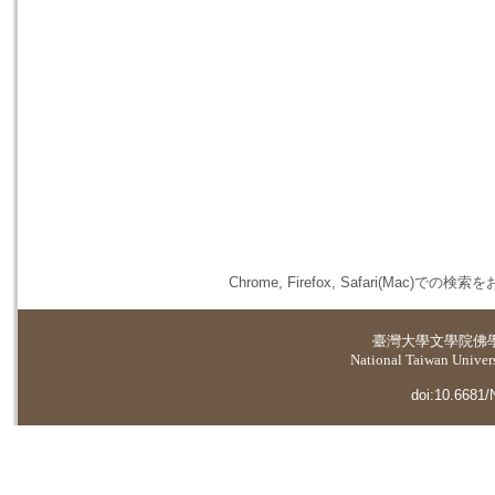
Chrome, Firefox, Safari(
臺灣大學
文學院佛
National Taiwan Universi
doi:10.6681