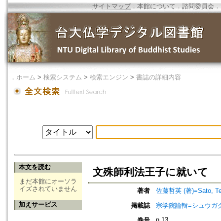
サイトマップ
．
本館について
．
諮問委員会
．
．
ホーム
>
検索システム
>
検索エンジン
>
書誌の詳細内容
本文を読む
文殊師利法王子に就いて
まだ本館にオーソラ
イズされていません
著者
佐藤哲英 (著)=Sato, Tets
加えサービス
掲載誌
宗学院論輯=シュウガ
n.13
巻号