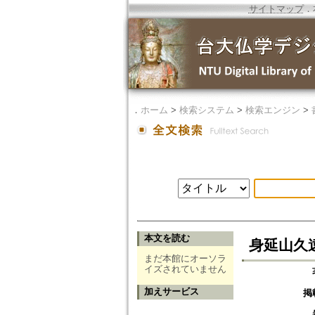
サイトマップ
．
．
ホーム
>
検索システム
>
検索エンジン
>
本文を読む
身延山久
まだ本館にオーソラ
イズされていません
加えサービス
掲