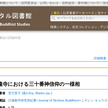
本館について
．
諮問委員会
．
お問い合わせ
．
資料提供
．
著作権について
．
当
｜
書目
｜
仏学著者データベース
｜
当サイ
検索システム
全文コレクション
デジ
．
．
書誌の詳細内容
詳細検索
遠寺における三十番神信仰の一様相
著者
荒万里子 (著)=Ara, Mariko (au.)
載誌
日蓮教学研究所紀要=Journal of Nichiren Buddhism=ニチレン 
n.26
巻号