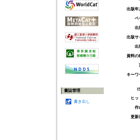
出版年
ペ
出
出版サ
出
資料の
キーワ
I
書誌管理
ヒッ
書き出し
作
更新