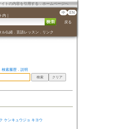
サイトの内容を引用する
．
ホームページへ
中
EN
ト内
｜
戻る
タル仏経
言語レッスン
リンク
．
．
．
検索履歴
．
説明
キョウガク ケンキュウジョ キヨウ