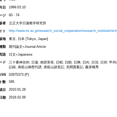
1999.03.10
月日
60 - 74
ージ
版者
立正大学日蓮教学研究所
http://www.ris.ac.jp/research_social_cooperation/research_institute/nich
イト
版地
東京, 日本 [Tokyo, Japan]
種類
期刊論文=Journal Article
言語
日文=Japanese
ード
三十番神信仰; 日蓮; 南部実長; 日昭; 日朗; 日興; 日向; 日頂; 日持
記録; 身延山御歴代譜; 身延山諸堂記; 見聞愚案記; 藤原種秀
SSN
02875373 (P)
585
ト数
2010.01.28
成日
2018.02.08
日期