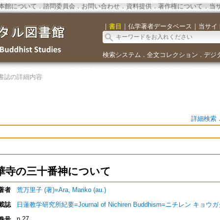
本館について
．
諮問委員会
．
お問い合わせ
．
資料提供
．
著作権について
．
当
｜
書目
｜
仏学著者データベース
｜
当サイ
検索システム
全文コレクション
デジ
．
．
書誌の詳細内容
詳細検索
華寺の三十番神について
著者
荒万里子 (著)=Ara, Mariko (au.)
載誌
日蓮教学研究所紀要=Journal of Nichiren Buddhism=ニチレン 
n.27
巻号