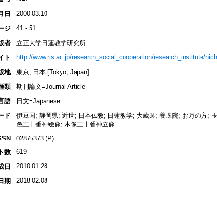
2000.03.10
月日
41 - 51
ージ
版者
立正大学日蓮教学研究所
http://www.ris.ac.jp/research_social_cooperation/research_institute/nich
イト
版地
東京, 日本 [Tokyo, Japan]
種類
期刊論文=Journal Article
言語
日文=Japanese
ード
伊豆国; 静岡県; 近世; 日本仏教; 日蓮教学; 大蔵卿; 養珠院; お万の方;
色三十番神絵像; 木像三十番神立像
SSN
02875373 (P)
619
ト数
2010.01.28
成日
2018.02.08
日期