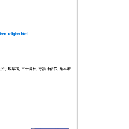
iren_religion.html
 玉沢手鑑草稿; 三十番神; 守護神信仰; 絹本着