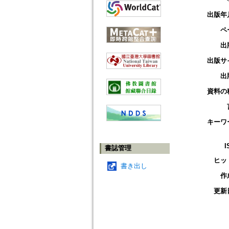
出版年
ペ
出
出版サ
出
資料の
キーワ
I
書誌管理
ヒッ
書き出し
作
更新