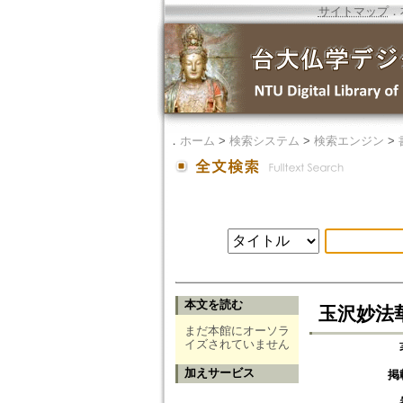
サイトマップ
．
．
ホーム
>
検索システム
>
検索エンジン
>
本文を読む
玉沢妙法
まだ本館にオーソラ
イズされていません
加えサービス
掲