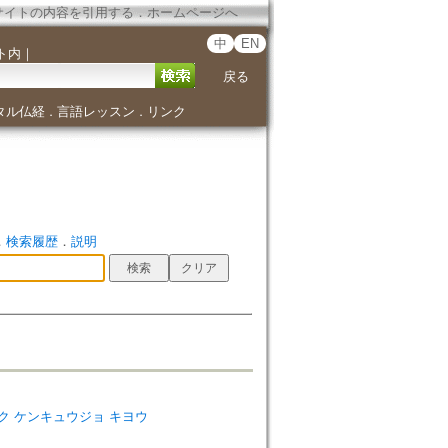
サイトの内容を引用する
．
ホームページへ
中
EN
ト内
｜
戻る
タル仏経
言語レッスン
リンク
．
．
．
検索履歴
．
説明
キョウガク ケンキュウジョ キヨウ