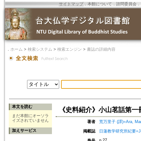
サイトマップ
．
本館について
．
諮問委員会
．
．
ホーム
>
検索システム
>
検索エンジン
>
書誌の詳細内容
本文を読む
《史料紹介》小山茗話第一冊
まだ本館にオーソラ
イズされていません
著者
荒万里子 (譯)=Ara, Marik
加えサービス
掲載誌
日蓮教学研究所紀要=Jour
n.27
巻号