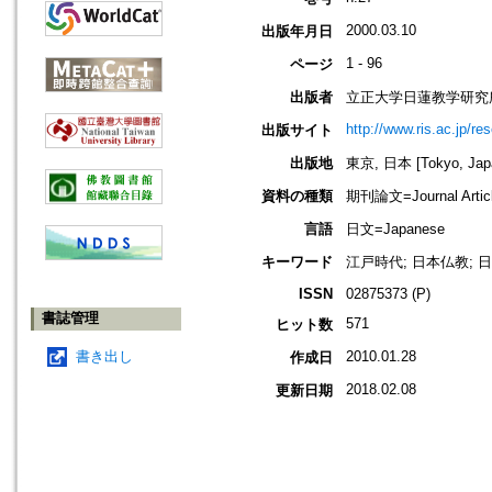
2000.03.10
出版年月日
1 - 96
ページ
出版者
立正大学日蓮教学研究
http://www.ris.ac.jp/re
出版サイト
出版地
東京, 日本 [Tokyo, Jap
資料の種類
期刊論文=Journal Artic
言語
日文=Japanese
キーワード
江戸時代; 日本仏教; 日
ISSN
02875373 (P)
書誌管理
571
ヒット数
書き出し
2010.01.28
作成日
2018.02.08
更新日期