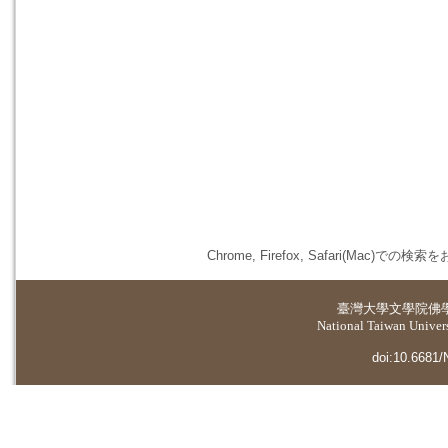
Chrome, Firefox, Safari(
臺灣大學
文學院佛
National Taiwan Universi
doi:10.6681