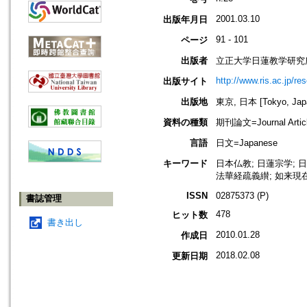
2001.03.10
出版年月日
91 - 101
ページ
出版者
立正大学日蓮教学研究
http://www.ris.ac.jp/re
出版サイト
出版地
東京, 日本 [Tokyo, Jap
資料の種類
期刊論文=Journal Artic
言語
日文=Japanese
キーワード
日本仏教; 日蓮宗学; 日
法華経疏義纉; 如来現
ISSN
02875373 (P)
書誌管理
478
ヒット数
書き出し
2010.01.28
作成日
2018.02.08
更新日期