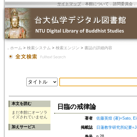
サイトマップ
．
本館について
．
諮問委員会
．
．
ホーム
>
検索システム
>
検索エンジン
>
書誌の詳細内容
本文を読む
日臨の戒律論
まだ本館にオーソラ
イズされていません
著者
佐藤英煌 (著)=Sato, Eik
加えサービス
掲載誌
日蓮教学研究所紀要=Jour
n.28
巻号