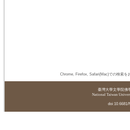
Chrome, Firefox, Safari(
臺灣大學
文學院佛
National Taiwan Universi
doi:10.6681