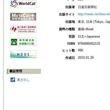
出版者
日蓮宗新聞社
http://news.nichiren-sh
出版サイト
出版地
東京, 日本 [Tokyo, Jap
資料の種類
書籍=Book
言語
日文=Japanese
ISBN
9784890452132
496
ヒット数
2010.01.29
作成日
書誌管理
書き出し