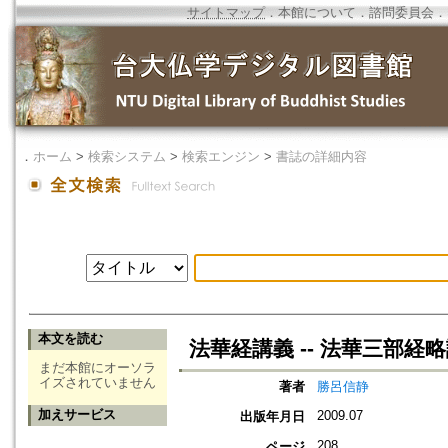
サイトマップ
．
本館について
．
諮問委員会
．
．
ホーム
>
検索システム
>
検索エンジン
>
書誌の詳細内容
本文を読む
法華経講義 -- 法華三部経略
まだ本館にオーソラ
イズされていません
著者
勝呂信静
加えサービス
2009.07
出版年月日
208
ページ