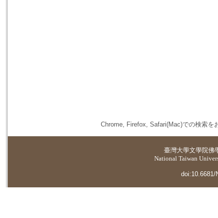
Chrome, Firefox, Safari(
臺灣大學
文學院佛
National Taiwan Universi
doi:10.6681