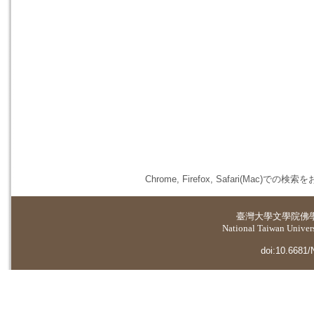
Chrome, Firefox, Safari(
臺灣大學
文學院佛
National Taiwan Universi
doi:10.6681