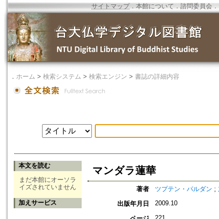
サイトマップ
．
本館について
．
諮問委員会
．
．
ホーム
>
検索システム
>
検索エンジン
>
書誌の詳細内容
本文を読む
マンダラ蓮華
まだ本館にオーソラ
イズされていません
著者
ツプテン・パルダン
;
加えサービス
2009.10
出版年月日
221
ページ