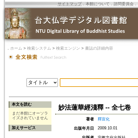
サイトマップ
．
本館について
．
諮問委員会
．
．
ホーム
>
検索システム
>
検索エンジン
>
書誌の詳細内容
本文を読む
妙法蓮華經淺釋 -- 全七卷
まだ本館にオーソラ
イズされていません
著者
釋宣化
加えサービス
2009.10.01
出版年月日
出版者
宗教文化出版社