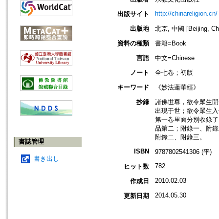
http://chinareligion.cn/
出版サイト
出版地
北京, 中國 [Beijing, Ch
資料の種類
書籍=Book
言語
中文=Chinese
ノート
全七卷；初版
キーワード
《妙法蓮華經》
抄録
諸佛世尊，欲令眾生開
出現于世；欲令眾生入
第一卷里面分別收錄了
品第二；附錄一、附錄
附錄二、附錄三。
書誌管理
ISBN
9787802541306 (平)
書き出し
782
ヒット数
2010.02.03
作成日
2014.05.30
更新日期