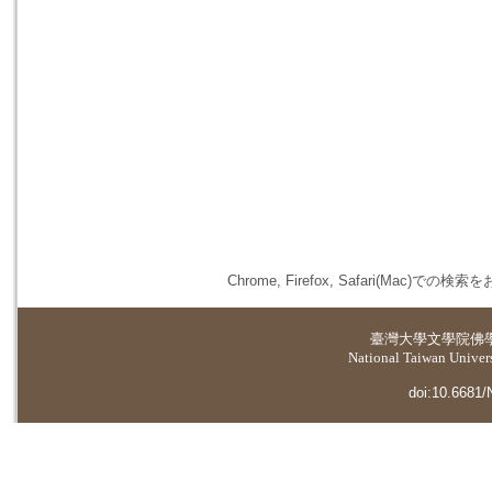
Chrome, Firefox, Safari(
臺灣大學
文學院佛
National Taiwan Universi
doi:10.6681