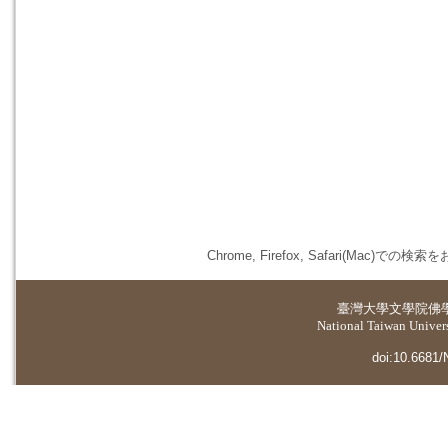
Chrome, Firefox, Safari(
臺灣大學
文學院佛
National Taiwan Universi
doi:10.6681