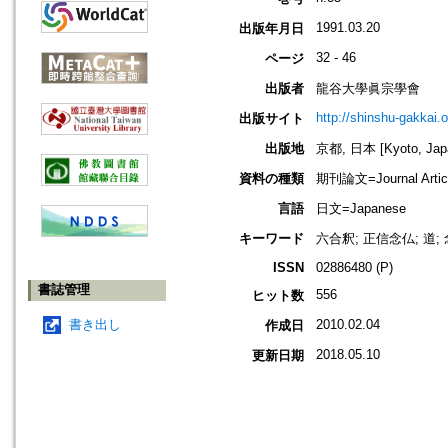
1991.03.20
出版年月日
32 - 46
ページ
出版者
龍谷大學眞宗學會
http://shinshu-gakkai.
出版サイト
出版地
京都, 日本 [Kyoto, Jap
資料の種類
期刊論文=Journal Artic
言語
日文=Japanese
キーワード
六合釈; 正信念仏; 道;
ISSN
02886480 (P)
書誌管理
556
ヒット数
書き出し
2010.02.04
作成日
2018.05.10
更新日期