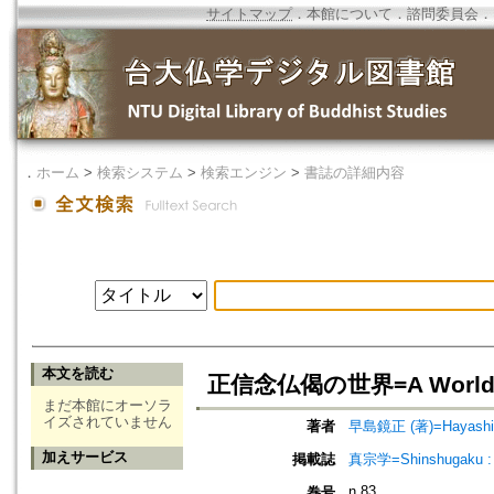
サイトマップ
．
本館について
．
諮問委員会
．
．
ホーム
>
検索システム
>
検索エンジン
>
書誌の詳細内容
本文を読む
正信念仏偈の世界=A World of 
まだ本館にオーソラ
イズされていません
著者
早島鏡正 (著)=Hayashima
加えサービス
掲載誌
真宗学=Shinshugaku : 
n.83
巻号