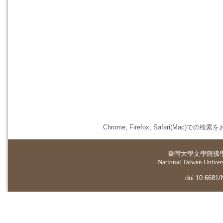
Chrome, Firefox, Safari(
臺灣大學
文學院佛
National Taiwan Universi
doi:10.6681