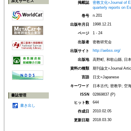
加えサービス
掲載誌
密教文化=Journal of Es
quarterly reports on 
n.201
巻号
1998.12.21
出版年月日
1 - 24
ページ
出版者
密教研究会
http://aebss.org/
出版サイト
出版地
高野町, 和歌山縣, 日本 [K
資料の種類
期刊論文=Journal Artic
言語
日文=Japanese
キーワード
日本古代; 密教学; 空海
ISSN
02869837 (P)
書誌管理
644
ヒット数
書き出し
2010.02.05
作成日
2018.03.30
更新日期