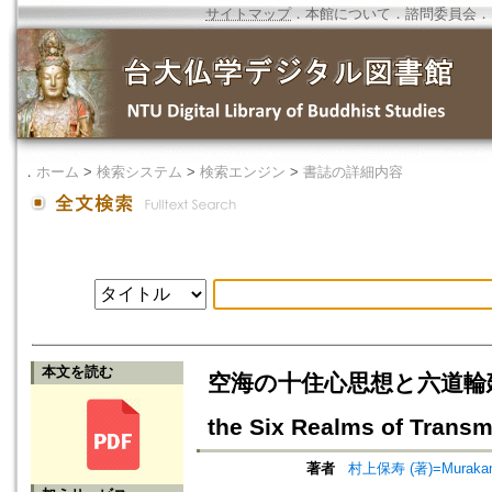
サイトマップ
．
本館について
．
諮問委員会
．
．
ホーム
>
検索システム
>
検索エンジン
>
書誌の詳細内容
本文を読む
空海の十住心思想と六道輪廻=Kūkai'
the Six Realms of Transm
著者
村上保寿 (著)=Murakami,