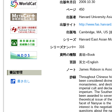
2009.10.30
出版年月日
450
ページ
Harvard University Asi
出版者
http://www.fas.harvard
出版サイト
出版地
Cambridge, MA, U
Harvard East Asian M
シリーズ
316
シリーズナンバー
資料の種類
書籍=Book
言語
英文=English
James Robson is Associ
ノート
書誌管理
Throughout Chinese hi
抄録
been considered divine
書き出し
monasteries, and destin
imperial cult and decl
imperium. The Southern
been awarded to severa
theoretical issue of t
facet of Nanyue is the 
interest is the negotia
questions about the na