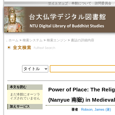
サイトマップ
．
本館について
．
諮問委員会
．
．
ホーム
>
検索システム
>
検索エンジン
>
書誌の詳細内容
本文を読む
Power of Place: The Reli
まだ本館にオーソラ
イズされていません
(Nanyue 南嶽) in Medieval
加えサービス
著者
Robson, James (著)