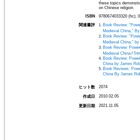
these topics demonstra
on Chinese religion.
ISBN
9780674033320 (hc); 
関連書評
Book Review: "Powe
Medieval China," B
Book Review: "Powe
Medieval China," b
Book Review: Power
Sas
Medieval China
/
Book Review: Power 
China by James Ro
Book Reviews: Power
China By James Ro
2074
ヒット数
2010.02.05
作成日
2021.11.05
更新日期