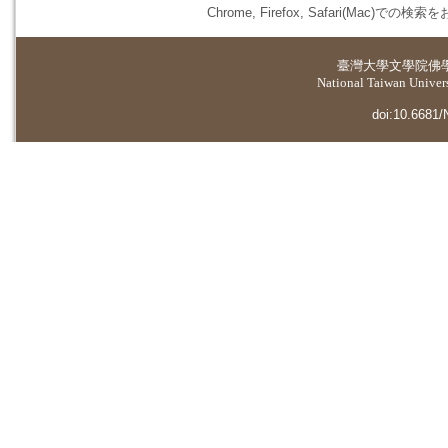
Chrome, Firefox, Safari(
臺灣大學
文學院佛
National Taiwan Universi
doi:10.6681