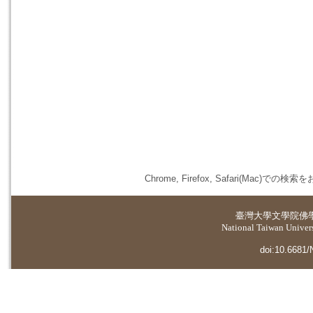
Chrome, Firefox, Safari(
臺灣大學
文學院佛
National Taiwan Universi
doi:10.6681