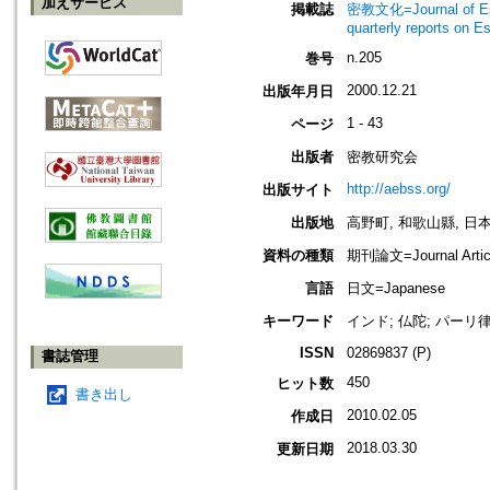
加えサービス
掲載誌
密教文化=Journal of Es
quarterly reports on 
n.205
巻号
2000.12.21
出版年月日
1 - 43
ページ
出版者
密教研究会
http://aebss.org/
出版サイト
出版地
高野町, 和歌山縣, 日本 [K
資料の種類
期刊論文=Journal Artic
言語
日文=Japanese
キーワード
インド; 仏陀; パーリ律大
ISSN
02869837 (P)
書誌管理
450
ヒット数
書き出し
2010.02.05
作成日
2018.03.30
更新日期