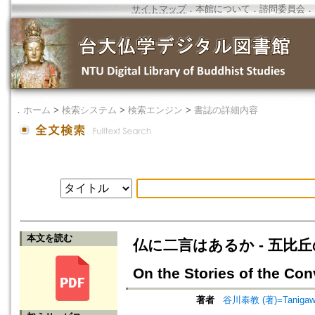
サイトマップ
．
本館について
．
諮問委員会
．
．
ホーム
>
検索システム
>
検索エンジン
>
書誌の詳細内容
本文を読む
仏に二言はあるか - 五比丘の帰仏
On the Stories of the Co
著者
谷川泰教 (著)=Tanigawa,