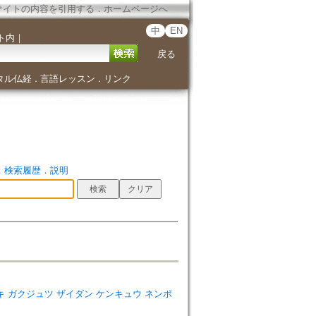
サイトの内容を引用する
．
ホームページへ
中
EN
ト内
｜
戻る
タル仏経
言語レッスン
リンク
．
．
．
検索履歴
．
説明
dies=スズキ ガクジュツ ザイダン ケンキュウ ネンポ