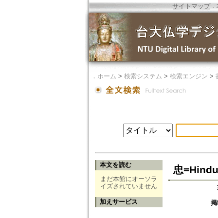
サイトマップ
．
．
ホーム
>
検索システム
>
検索エンジン
>
本文を読む
忠=Hindu 
まだ本館にオーソラ
イズされていません
加えサービス
掲