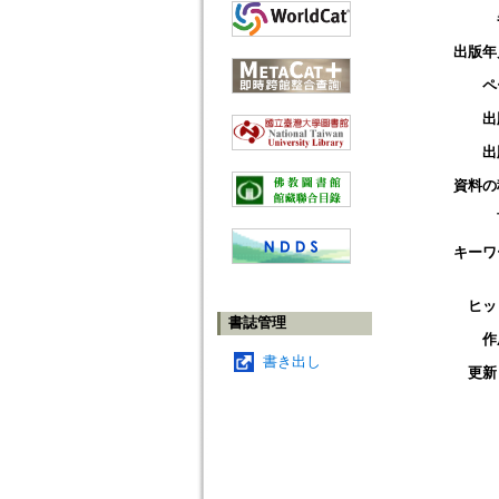
出版年
ペ
出
出
資料の
キーワ
ヒッ
書誌管理
作
書き出し
更新