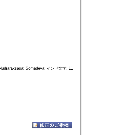
a; Mudraraksasa; Somadeva; インド文学; 11