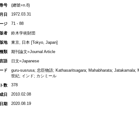
巻号
(總號=n.8)
1972.03.31
月日
71 - 88
ージ
版者
鈴木学術財団
版地
東京, 日本 [Tokyo, Japan]
種類
期刊論文=Journal Article
言語
日文=Japanese
ード
guru-susrusa; 忠臣物語; Kathasaritsagara; Mahabharata; Jatakamal
世紀; インド; カシミール
378
ト数
2010.02.08
成日
2020.08.19
日期