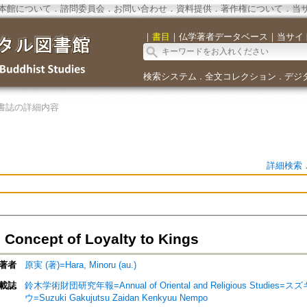
本館について
．
諮問委員会
．
お問い合わせ
．
資料提供
．
著作権について
．
当
｜
書目
｜
仏学著者データベース
｜
当サイ
検索システム
全文コレクション
デジ
．
．
書誌の詳細内容
詳細検索
Concept of Loyalty to Kings
著者
原実 (著)=Hara, Minoru (au.)
載誌
鈴木学術財団研究年報=Annual of Oriental and Religious Stu
ウ=Suzuki Gakujutsu Zaidan Kenkyuu Nempo