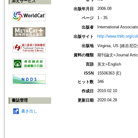
加えサービス
2006.08
出版年月日
1 - 35
ページ
International Associat
出版者
http://www.thlib.org/col
出版サイト
出版地
Virginia, US [維吉尼
資料の種類
期刊論文=Journal Artic
言語
英文=English
ISSN
15506363 (E)
346
ヒット数
2010.02.10
作成日
2020.04.28
書誌管理
更新日期
書き出し