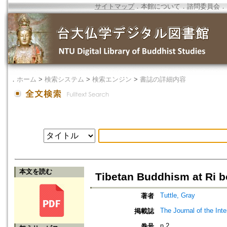
サイトマップ
．
本館について
．
諮問委員会
．
．
ホーム
>
検索システム
>
検索エンジン
>
書誌の詳細内容
本文を読む
Tibetan Buddhism at Ri b
Tuttle, Gray
著者
The Journal of the Int
掲載誌
n.2
巻号