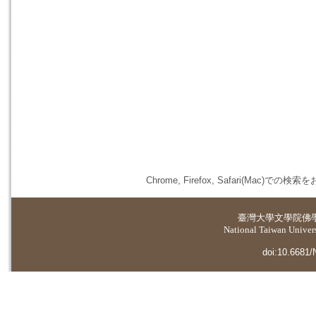
Chrome, Firefox, Safari(
臺灣大學
文學院佛
National Taiwan Universi
doi:10.6681