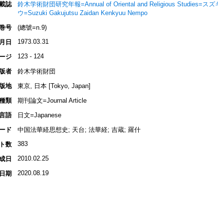
載誌
鈴木学術財団研究年報=Annual of Oriental and Religious Stu
ウ=Suzuki Gakujutsu Zaidan Kenkyuu Nempo
巻号
(總號=n.9)
1973.03.31
月日
123 - 124
ージ
版者
鈴木学術財団
版地
東京, 日本 [Tokyo, Japan]
種類
期刊論文=Journal Article
言語
日文=Japanese
ード
中国法華経思想史; 天台; 法華経; 吉蔵; 羅什
383
ト数
2010.02.25
成日
2020.08.19
日期