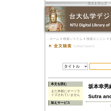
サイトマップ
．
．
ホーム
>
検索システム
>
検索エンジン
>
本文を読む
坂本幸男編『
まだ本館にオーソラ
イズされていません
Sutra an
加えサービス