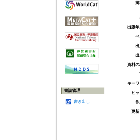
掲
出版年
ペ
出
出
資料の
キーワ
書誌管理
ヒッ
書き出し
作
更新