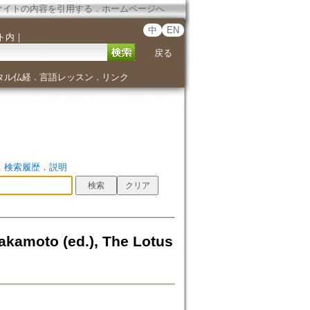
サイトの内容を引用する
．
ホームページへ
中
EN
ト内
｜
戻る
タル仏経
言語レッスン
リンク
．
．
．
検索履歴
．
説明
o (ed.), The Lotus