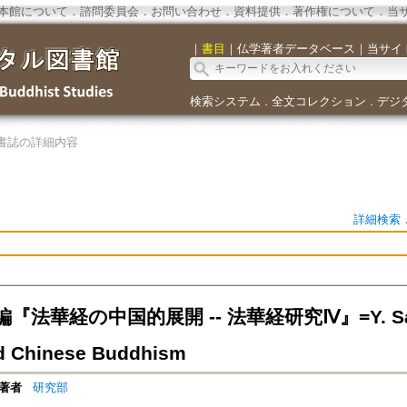
本館について
．
諮問委員会
．
お問い合わせ
．
資料提供
．
著作権について
．
当
｜
書目
｜
仏学著者データベース
｜
当サイ
検索システム
全文コレクション
デジ
．
．
書誌の詳細内容
詳細検索
法華経の中国的展開 -- 法華経研究Ⅳ』=Y. Sakamot
d Chinese Buddhism
著者
研究部