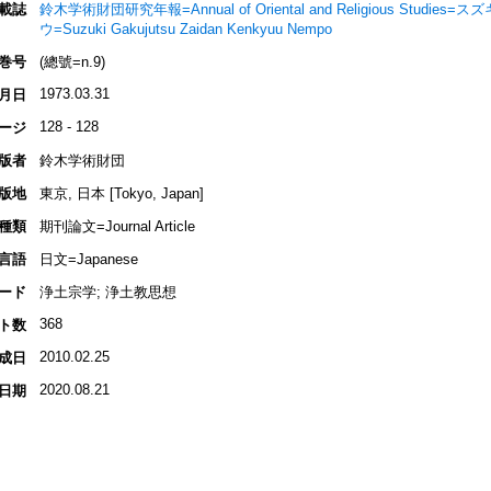
載誌
鈴木学術財団研究年報=Annual of Oriental and Religious Stu
ウ=Suzuki Gakujutsu Zaidan Kenkyuu Nempo
巻号
(總號=n.9)
1973.03.31
月日
128 - 128
ージ
版者
鈴木学術財団
版地
東京, 日本 [Tokyo, Japan]
種類
期刊論文=Journal Article
言語
日文=Japanese
ード
浄土宗学; 浄土教思想
368
ト数
2010.02.25
成日
2020.08.21
日期