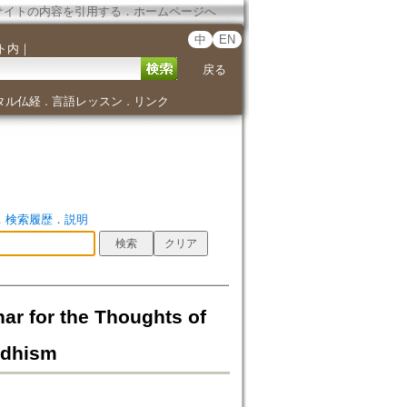
サイトの内容を引用する
．
ホームページへ
中
EN
ト内
｜
戻る
タル仏経
言語レッスン
リンク
．
．
．
検索履歴
．
説明
 the Thoughts of
ddhism