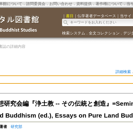
本館について
．
諮問委員会
．
お問い合わせ
．
資料提供
．
著作権について
．
当
｜
書目
｜
仏学著者データベース
｜
当サイ
検索システム
全文コレクション
デジ
．
．
書誌の詳細内容
詳細検索
究会編『浄土教 -- その伝統と創造』=Seminar for
d Buddhism (ed.), Essays on Pure Land Bu
著者
研究部