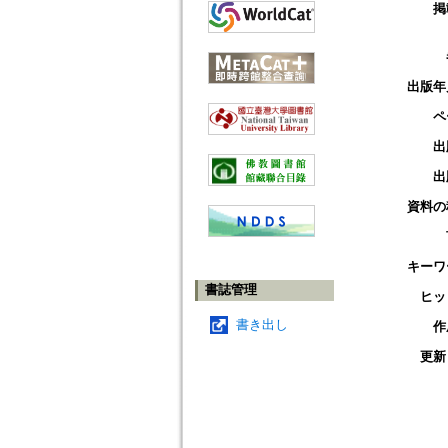
掲
出版年
ペ
出
出
資料の
キーワ
書誌管理
ヒッ
書き出し
作
更新