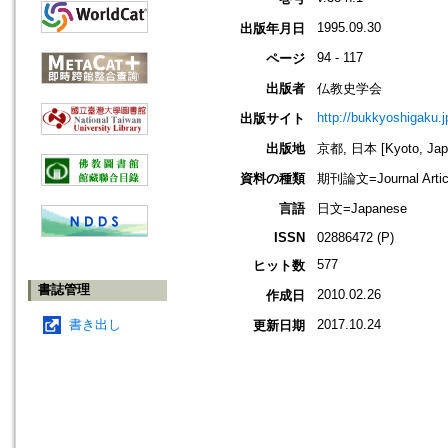
1995.09.30
出版年月日
94 - 117
ページ
出版者
仏教史学会
http://bukkyoshigaku.j
出版サイト
出版地
京都, 日本 [Kyoto, Jap
資料の種類
期刊論文=Journal Artic
言語
日文=Japanese
ISSN
02886472 (P)
577
ヒット数
書誌管理
2010.02.26
作成日
書き出し
2017.10.24
更新日期