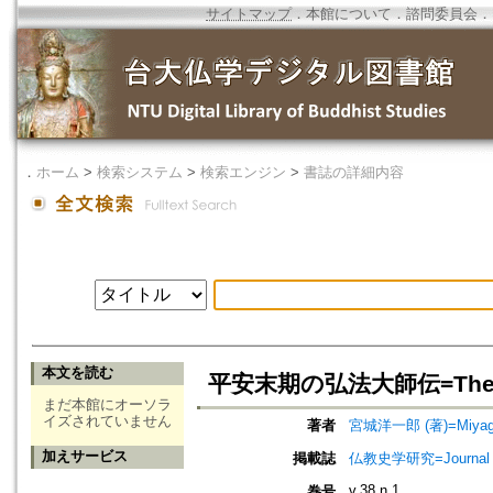
サイトマップ
．
本館について
．
諮問委員会
．
．
ホーム
>
検索システム
>
検索エンジン
>
書誌の詳細内容
本文を読む
平安末期の弘法大師伝=The Biogr
まだ本館にオーソラ
イズされていません
著者
宮城洋一郎 (著)=Miyagi, Y
加えサービス
掲載誌
仏教史学研究=Journal o
v.38 n.1
巻号