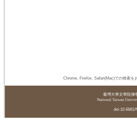
Chrome, Firefox, Safari(
臺灣大學
文學院佛
National Taiwan Universi
doi:10.6681