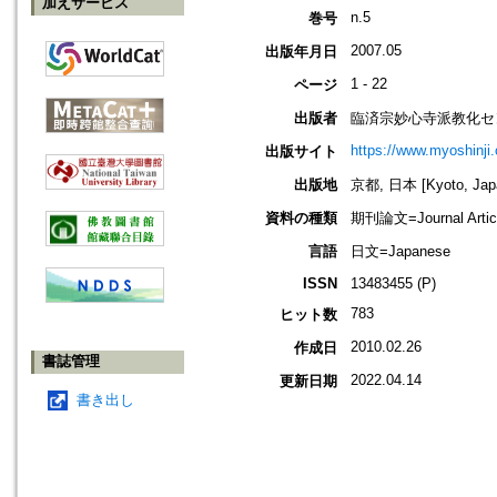
加えサービス
n.5
巻号
2007.05
出版年月日
1 - 22
ページ
出版者
臨済宗妙心寺派教化セ
https://www.myoshinji.o
出版サイト
出版地
京都, 日本 [Kyoto, Jap
資料の種類
期刊論文=Journal Artic
言語
日文=Japanese
ISSN
13483455 (P)
783
ヒット数
2010.02.26
作成日
書誌管理
2022.04.14
更新日期
書き出し