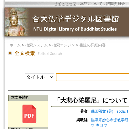
サイトマップ
．
本館について
．
諮問委員会
．
．
ホーム
>
検索システム
>
検索エンジン
>
書誌の詳細内容
本文を読む
「大悲心陀羅尼」について
著者
磯田煕文 (著)=Isoda, Hir
掲載誌
臨済宗妙心寺派教学研究紀要
ウ キヨウ