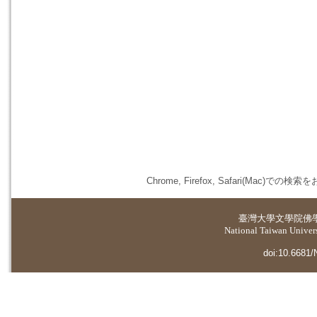
Chrome, Firefox, Safari(
臺灣大學
文學院佛
National Taiwan Universi
doi:10.6681