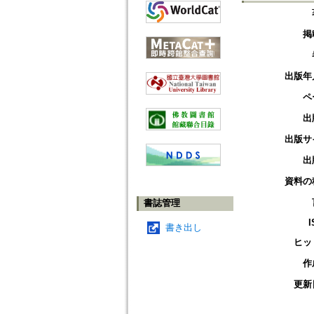
掲
出版年
ペ
出
出版サ
出
資料の
書誌管理
I
書き出し
ヒッ
作
更新