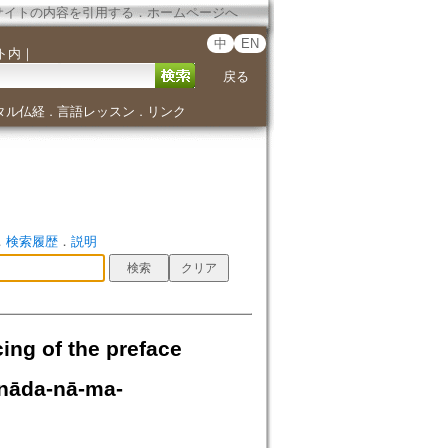
サイトの内容を引用する
．
ホームページへ
中
EN
ト内
｜
戻る
タル仏経
言語レッスン
リンク
．
．
．
検索履歴
．
説明
f the preface
anāda-nā-ma-