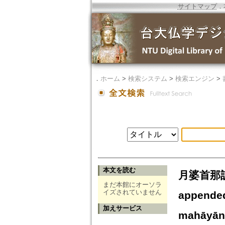
サイトマップ
．
．
ホーム
>
検索システム
>
検索エンジン
>
本文を読む
月婆首那訳迦
まだ本館にオーソラ
イズされていません
appended
加えサービス
mahāyāna