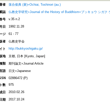
著者
落合俊典 (著)=Ochiai, Toshinori (au.)
載誌
仏教史学研究=Journal of the History of Buddhism=ブッキョウ シガク ケ
v.35 n.2
巻号
1992.11.28
月日
61 - 77
ージ
版者
仏教史学会
http://bukkyoshigaku.jp/
イト
版地
京都, 日本 [Kyoto, Japan]
種類
期刊論文=Journal Article
言語
日文=Japanese
SSN
02886472 (P)
975
ト数
2010.02.26
成日
2017.10.24
日期