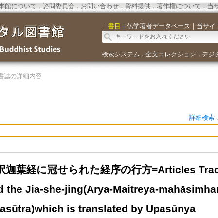
本館について
．
諮問委員会
．
お問い合わせ
．
資料提供
．
著作権について
．
当
｜
書目
｜
仏学著者データベース
｜
当サイ
検索システム
全文コレクション
デジ
．
．
書誌の詳細内容
詳細検索
葉経に冠せられた経序の行方=Articles Tracing o
 the Jia-she-jing(Arya-Maitreya-mahāsimh
sūtra)which is translated by Upasūnya