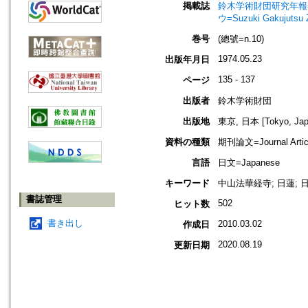
掲載誌
鈴木学術財団研究年報=Annu
ウ=Suzuki Gakujutsu 
巻号
(總號=n.10)
1974.05.23
出版年月日
135 - 137
ページ
出版者
鈴木学術財団
出版地
東京, 日本 [Tokyo, Jap
資料の種類
期刊論文=Journal Artic
言語
日文=Japanese
キーワード
中山法華経寺; 日蓮; 
書誌管理
502
ヒット数
書き出し
2010.03.02
作成日
2020.08.19
更新日期