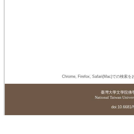
Chrome, Firefox, Safari(
臺灣大學
文學院佛
National Taiwan Universi
doi:10.6681