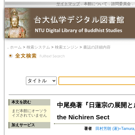
サイトマップ
．
本館について
．
諮問委員会
．
．
ホーム
>
検索システム
>
検索エンジン
>
書誌の詳細内容
本文を読む
中尾堯著『日蓮宗の展開と成立』=T. 
まだ本館にオーソラ
イズされていません
the Nichiren Sect
加えサービス
著者
田村芳朗 (著)=Tamura, Y