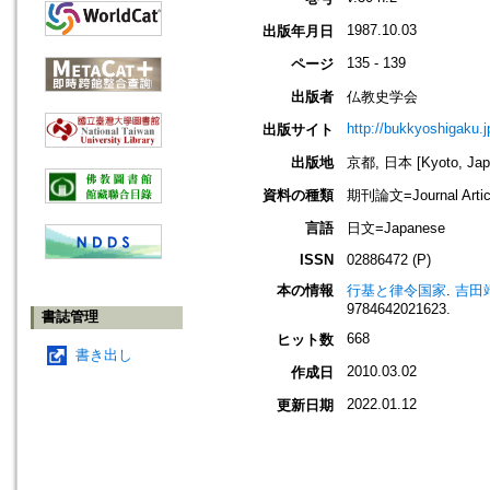
1987.10.03
出版年月日
135 - 139
ページ
出版者
仏教史学会
http://bukkyoshigaku.j
出版サイト
出版地
京都, 日本 [Kyoto, Jap
資料の種類
期刊論文=Journal Artic
言語
日文=Japanese
ISSN
02886472 (P)
本の情報
行基と律令国家
.
吉田靖
9784642021623.
書誌管理
668
ヒット数
書き出し
2010.03.02
作成日
2022.01.12
更新日期