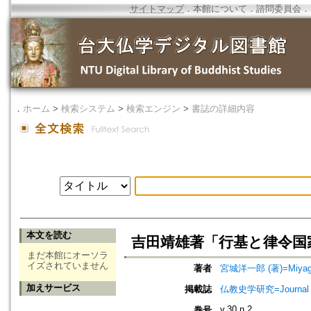
サイトマップ
．
本館について
．
諮問委員会
．
．
ホーム
>
検索システム
>
検索エンジン
>
書誌の詳細内容
本文を読む
吉田靖雄著「行基と律令国
まだ本館にオーソラ
イズされていません
著者
宮城洋一郎 (著)=Miyagi, Y
加えサービス
掲載誌
仏教史学研究=Journal o
v.30 n.2
巻号