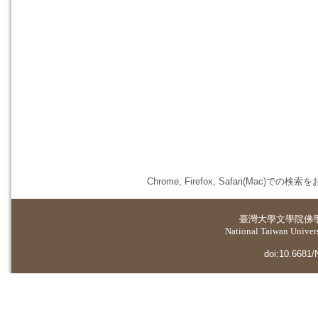
Chrome, Firefox, Safari(
臺灣大學
文學院佛
National Taiwan Universi
doi:10.6681