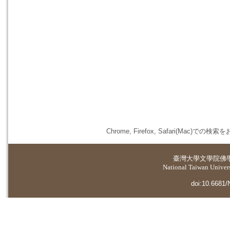
Chrome, Firefox, Safari(
臺灣大學
文學院佛
National Taiwan Universi
doi:10.6681