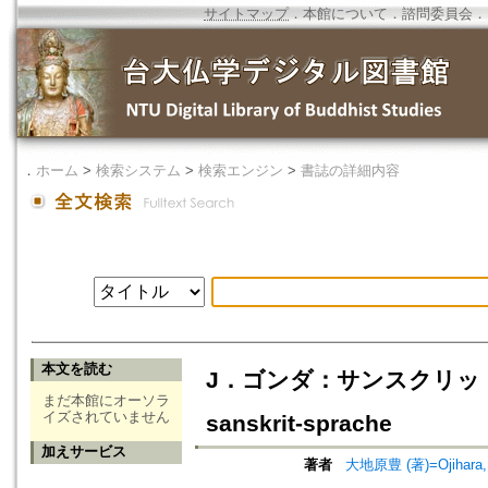
サイトマップ
．
本館について
．
諮問委員会
．
．
ホーム
>
検索システム
>
検索エンジン
>
書誌の詳細内容
本文を読む
J．ゴンダ：サンスクリット語初等文
まだ本館にオーソラ
イズされていません
sanskrit-sprache
加えサービス
著者
大地原豊 (著)=Ojihara, Y