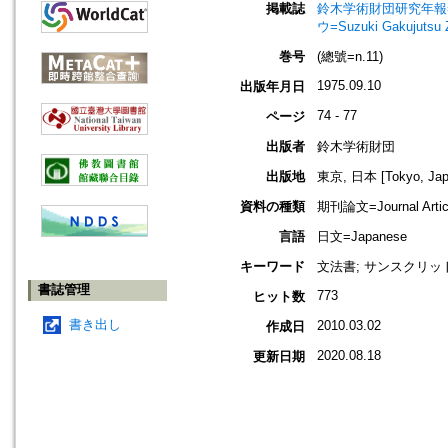
掲載誌
鈴木学術財団研究年報=Annu
ウ=Suzuki Gakujutsu 
巻号
(總號=n.11)
1975.09.10
出版年月日
74 - 77
ページ
出版者
鈴木学術財団
出版地
東京, 日本 [Tokyo, Jap
資料の種類
期刊論文=Journal Artic
言語
日文=Japanese
キーワード
文法書; サンスクリット
書誌管理
773
ヒット数
書き出し
2010.03.02
作成日
2020.08.18
更新日期