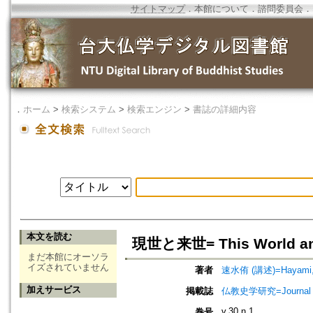
サイトマップ
．
本館について
．
諮問委員会
．
．
ホーム
>
検索システム
>
検索エンジン
>
書誌の詳細内容
本文を読む
現世と来世= This World and
まだ本館にオーソラ
イズされていません
著者
速水侑 (講述)=Hayami, T
加えサービス
掲載誌
仏教史学研究=Journal o
v.30 n.1
巻号