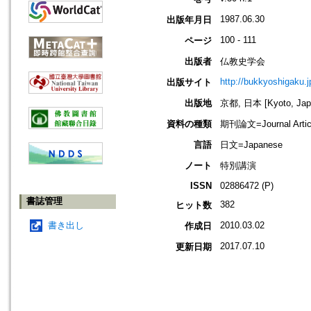
1987.06.30
出版年月日
100 - 111
ページ
出版者
仏教史学会
http://bukkyoshigaku.j
出版サイト
出版地
京都, 日本 [Kyoto, Jap
資料の種類
期刊論文=Journal Artic
言語
日文=Japanese
ノート
特別講演
ISSN
02886472 (P)
書誌管理
382
ヒット数
書き出し
2010.03.02
作成日
2017.07.10
更新日期