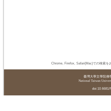
Chrome, Firefox, Safari(
臺灣大學
文學院佛
National Taiwan Universi
doi:10.6681