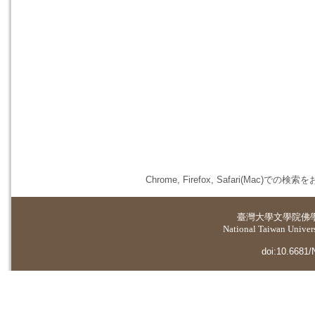
Chrome, Firefox, Safari(
臺灣大學
文學院佛
National Taiwan Universi
doi:10.6681