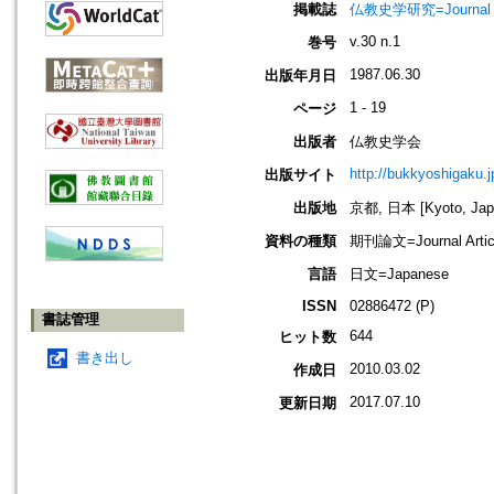
掲載誌
仏教史学研究=Journal o
v.30 n.1
巻号
1987.06.30
出版年月日
1 - 19
ページ
出版者
仏教史学会
http://bukkyoshigaku.j
出版サイト
出版地
京都, 日本 [Kyoto, Jap
資料の種類
期刊論文=Journal Artic
言語
日文=Japanese
ISSN
02886472 (P)
書誌管理
644
ヒット数
書き出し
2010.03.02
作成日
2017.07.10
更新日期