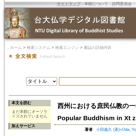
サイトマップ
．
本館について
．
諮問委員会
．
．
ホーム
>
検索システム
>
検索エンジン
>
書誌の詳細内容
本文を読む
西州における庶民仏教の一考察
まだ本館にオーソラ
イズされていません
Popular Buddhism in Xt 
加えサービス
著者
小田義久 (著)=Oda, Yosh