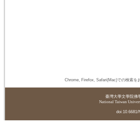
Chrome, Firefox, Safari(
臺灣大學
文學院佛
National Taiwan Universi
doi:10.6681