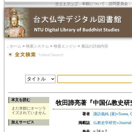
サイトマップ
．
本館について
．
諮問委員会
．
．
ホーム
>
検索システム
>
検索エンジン
>
書誌の詳細内容
本文を読む
牧田諦亮著『中国仏教史研
まだ本館にオーソラ
イズされていません
著者
諏訪義純 (著)=Suwa, Gij
加えサービス
掲載誌
仏教史学研究=Journal o
v.24 n.2
巻号