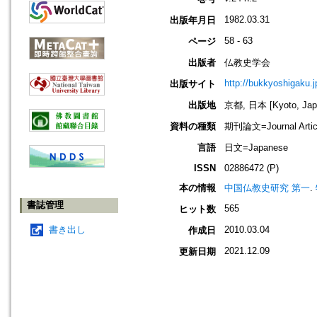
1982.03.31
出版年月日
58 - 63
ページ
出版者
仏教史学会
http://bukkyoshigaku.j
出版サイト
出版地
京都, 日本 [Kyoto, Jap
資料の種類
期刊論文=Journal Artic
言語
日文=Japanese
ISSN
02886472 (P)
本の情報
中国仏教史研究 第一
.
書誌管理
565
ヒット数
書き出し
2010.03.04
作成日
2021.12.09
更新日期