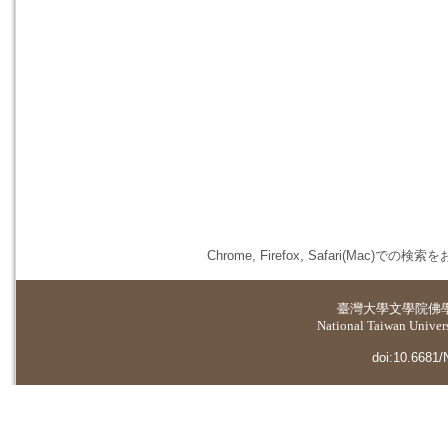
Chrome, Firefox, Safari(
臺灣大學
文學院佛
National Taiwan Universi
doi:10.6681