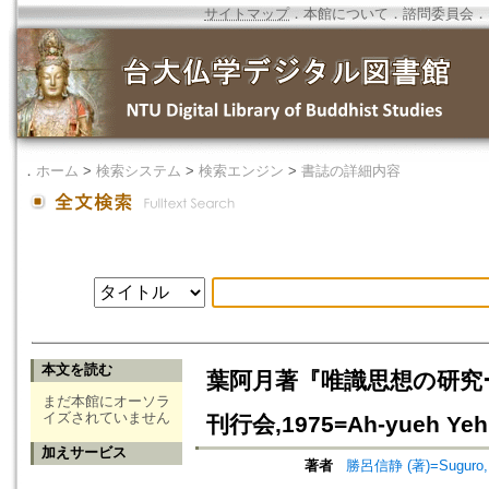
サイトマップ
．
本館について
．
諮問委員会
．
．
ホーム
>
検索システム
>
検索エンジン
>
書誌の詳細内容
本文を読む
葉阿月著『唯識思想の研究
まだ本館にオーソラ
イズされていません
刊行会,1975=Ah-yueh Yeh, 
加えサービス
著者
勝呂信静 (著)=Suguro, S