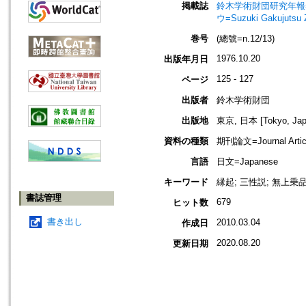
掲載誌
鈴木学術財団研究年報=Annu
ウ=Suzuki Gakujutsu 
巻号
(總號=n.12/13)
1976.10.20
出版年月日
125 - 127
ページ
出版者
鈴木学術財団
出版地
東京, 日本 [Tokyo, Jap
資料の種類
期刊論文=Journal Artic
言語
日文=Japanese
キーワード
縁起; 三性説; 無上乗品
書誌管理
679
ヒット数
書き出し
2010.03.04
作成日
2020.08.20
更新日期